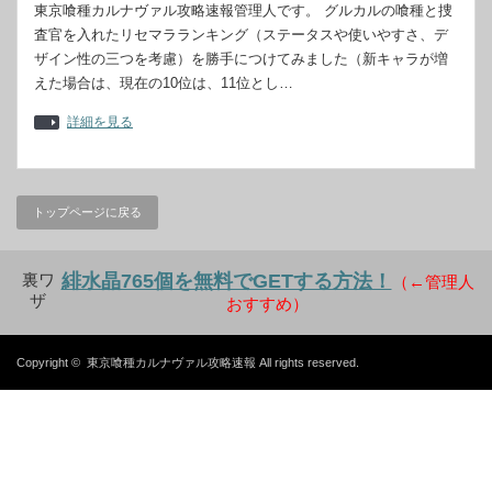
東京喰種カルナヴァル攻略速報管理人です。 グルカルの喰種と捜
査官を入れたリセマラランキング（ステータスや使いやすさ、デ
ザイン性の三つを考慮）を勝手につけてみました（新キャラが増
えた場合は、現在の10位は、11位とし…
詳細を見る
トップページに戻る
裏ワ
緋水晶765個を無料でGETする方法！
（←管理人
ザ
おすすめ）
Copyright ©
東京喰種カルナヴァル攻略速報
All rights reserved.