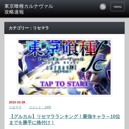
東京喰種カルナヴァル
menu
攻略速報
カテゴリー：リセマラ
2015-10-28
リセマラ
コメント：16件
【グルカル】リセマラランキング！最強キャラ～10位
までを勝手に格付け！