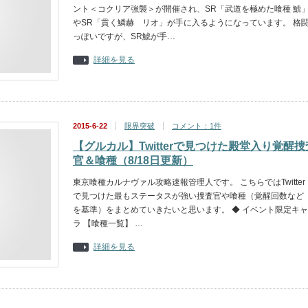
ント＜コクリア強襲＞が開催され、SR「武道を極めた喰種 鯱
やSR「貫く鱗赫 リオ」が手に入るようになっています。 格
っぽいですが、SR鯱が手…
詳細を見る
2015-6-22
限界突破
コメント：1件
【グルカル】Twitterで見つけた殿堂入り覚醒捜
官＆喰種（8/18日更新）
東京喰種カルナヴァル攻略速報管理人です。 こちらではTwitter
で見つけた最もステータスが強い捜査官や喰種（覚醒回数など
を基準）をまとめていきたいと思います。 ◆ イベント限定キャ
ラ 【喰種一覧】 …
詳細を見る