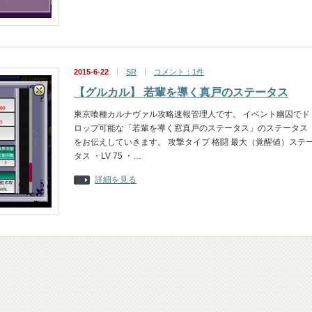
2015-6-22
SR
コメント：1件
【グルカル】 若輩を導く真戸のステータス
東京喰種カルナヴァル攻略速報管理人です。 イベント幽囚でド
ロップ可能な「若輩を導く窓真戸のステータス」のステータス
をお伝えしていきます。 攻撃タイプ 格闘 最大（覚醒値）ステ
タス ・LV 75 ・…
詳細を見る