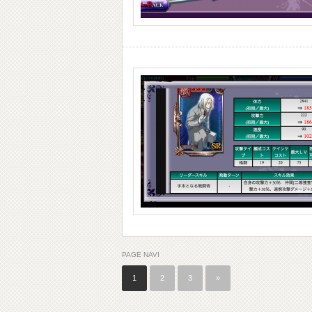
PAGE NAVI
1
2
3
»