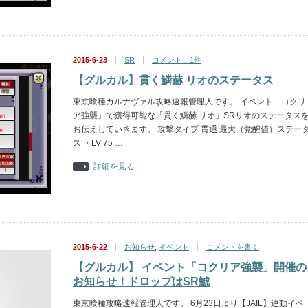
2015-6-23
SR
コメント：1件
【グルカル】貫く鱗赫 リオのステータス
東京喰種カルナヴァル攻略速報管理人です。 イベント「コクリ
ア強襲」で獲得可能な「貫く鱗赫 リオ」SRリオのステータス
お伝えしていきます。 攻撃タイプ 貫通 最大（覚醒値）ステー
ス ・LV 75 …
詳細を見る
2015-6-22
お知らせ
,
イベント
コメントを書く
【グルカル】 イベント「コクリア強襲」開催の
お知らせ！ドロップはSR鯱
東京喰種攻略速報管理人です。 6月23日より【JAIL】連動イベ