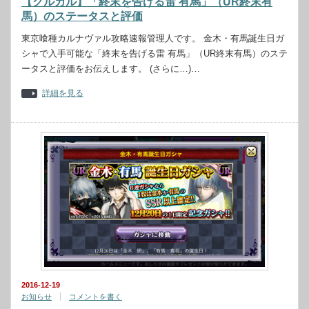
【グルカル】「終末を告げる雷 有馬」（UR終末有
馬）のステータスと評価
東京喰種カルナヴァル攻略速報管理人です。 金木・有馬誕生日ガ
シャで入手可能な「終末を告げる雷 有馬」（UR終末有馬）のステ
ータスと評価をお伝えします。 (さらに…)…
詳細を見る
2016-12-19
お知らせ
コメントを書く