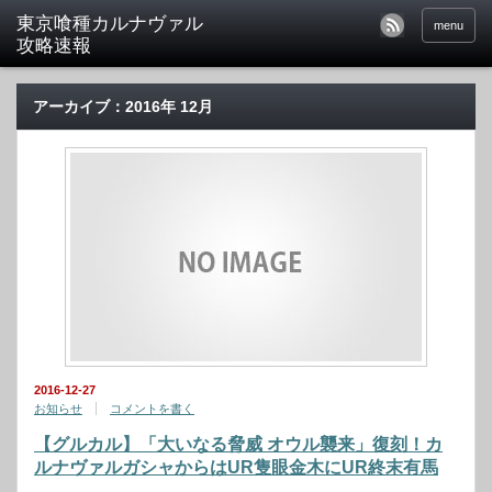
東京喰種カルナヴァル
menu
攻略速報
アーカイブ：2016年 12月
2016-12-27
お知らせ
コメントを書く
【グルカル】「大いなる脅威 オウル襲来」復刻！カ
ルナヴァルガシャからはUR隻眼金木にUR終末有馬