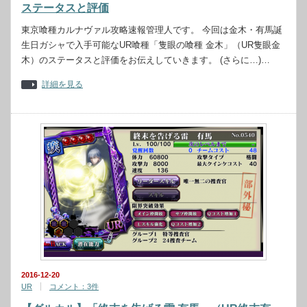
ステータスと評価
東京喰種カルナヴァル攻略速報管理人です。 今回は金木・有馬誕
生日ガシャで入手可能なUR喰種「隻眼の喰種 金木」（UR隻眼金
木）のステータスと評価をお伝えしていきます。 (さらに…)…
詳細を見る
2016-12-20
UR
コメント：3件