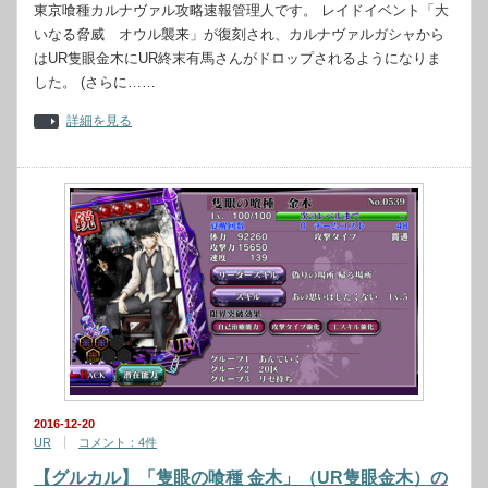
東京喰種カルナヴァル攻略速報管理人です。 レイドイベント「大
いなる脅威 オウル襲来」が復刻され、カルナヴァルガシャから
はUR隻眼金木にUR終末有馬さんがドロップされるようになりま
した。 (さらに……
詳細を見る
2016-12-20
UR
コメント：4件
【グルカル】「隻眼の喰種 金木」（UR隻眼金木）の