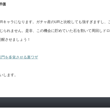
評価
URキャラになります。ガチャ産のURと比較しても強すぎますし、
じられません。是非、この機会に貯めていた石を割いて周回しドロ
覚醒させましょう！
亜門を多覚させる裏ワザ
いします。