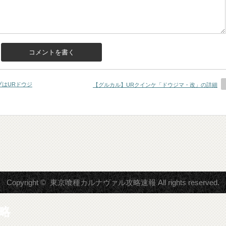
はURドウジ
【グルカル】URクインケ「ドウジマ・改」の詳細
Copyright ©
東京喰種カルナヴァル攻略速報
All rights reserved.
略