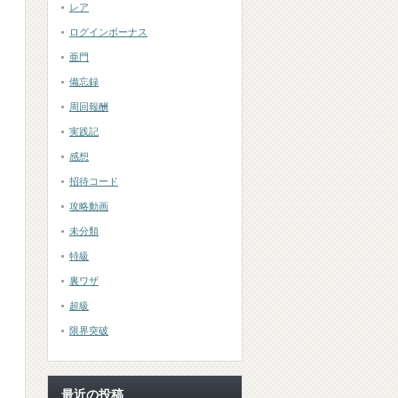
レア
ログインボーナス
亜門
備忘録
周回報酬
実践記
感想
招待コード
攻略動画
未分類
特級
裏ワザ
超級
限界突破
最近の投稿