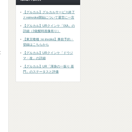
【グルカル】グルカルサービス終了
とreinvoke開始について運営に一言
【グルカル】URクインケ「IXA」の
詳細（3覚醒時画像有り）
【東京喰種 :re invoke】事前予約・
登録はこちらから
と
【グルカル】URクインケ「ドウジ
マ・改」の詳細
【グルカル】UR「渾身の一振り 亜
門」のステータスと評価