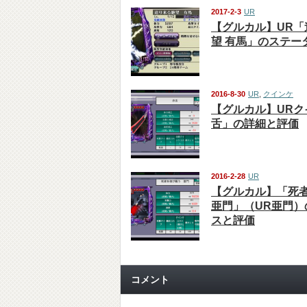
2017-2-3
UR
【グルカル】UR「
望 有馬」のステー
2016-8-30
UR
,
クインケ
【グルカル】URク
舌」の詳細と評価
2016-2-28
UR
【グルカル】「死
亜門」（UR亜門）
スと評価
コメント