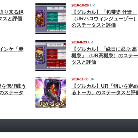
2016-10-29
UR
迫り来る絶
【グルカル】「包帯姿 什造」
タスと評価
（URハロウィンジューゾー）
のステータスと評価
2016-8-23
UR
インケ「赤
【グルカル】「縁日に忍ぶ 高
槻泉」（UR高槻泉）のステー
タスと評価
2016-11-30
UR
者を偲び戦う
【グルカル】UR「狙いを定め
のステータ
るトーカ」のステータスと評