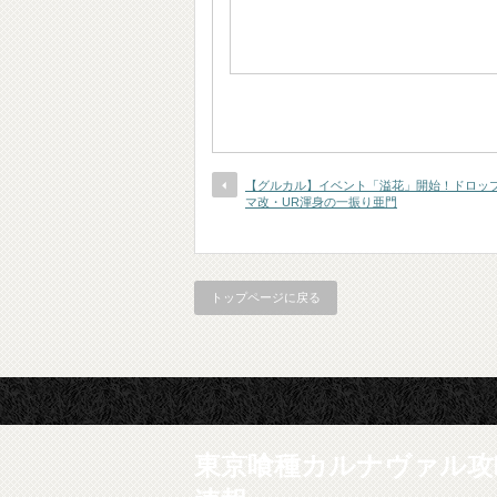
【グルカル】イベント「溢花」開始！ドロップ
マ改・UR渾身の一振り亜門
トップページに戻る
東京喰種カルナヴァル攻