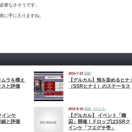
は必要なさそうです。
実に手に入りますね。
2015-7-22
SSR
キムラを構え
【グルカル】頬を染めるヒナ
タスと評価
（SSRヒナミ）のステータス
2015-6-16
SSR
,
イベント
クインケ
【グルカル】 イベント「幽
詳細と評価
囚」開催！ドロップはSSRク
インケ「フエグチ壱」