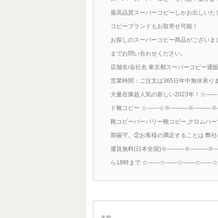
最高品質スーパーコピーしかお出しいた
コピーブランドもお取寄せ可能！
お探しのスーパーコピー商品がございま
までお問い合わせください。
店舗名/会社名 東京都スーパーコピー通
営業時間：ご注文は365日年中無休承り
大量在庫超人気の新しい2023年！☆
ド靴コピー ☆――☆※―――※―――※
靴コピーバーバリー靴コピー,クロムハ
期厳守。②お客様の満足することは 弊社
運賃無料(日本全国)※―――※―――※
ら18時まで ☆――☆――☆――☆――
名前