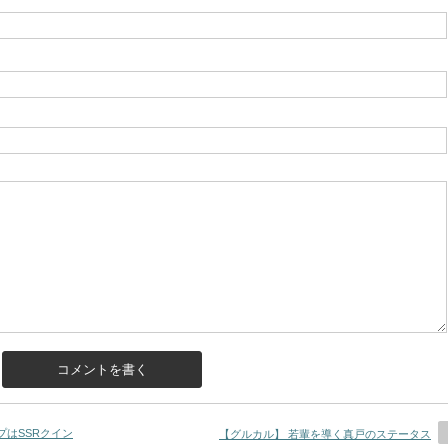
プはSSRクイン
【グルカル】 若輩を導く真戸のステータス