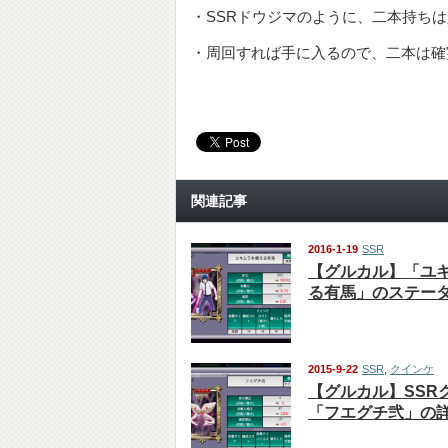
・SSRドウジマのように、二本持ち
・周回すれば手に入るので、二本は確
関連記事
2016-1-19
SSR
【グルカル】「ユ
る有馬」のステー
2015-9-22
SSR
,
クインケ
【グルカル】SSR
「フエグチ弐」の