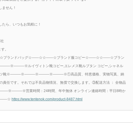
しません！
したら、いつもお気軽に！
販社
ます。
――☆ブランドバッグ☆――☆☆――☆ブランド服コピー☆――☆☆――☆ブラン
―――※―――※ルイヴィトン靴コピー,エレメス靴ルブタン コピー,シャネル
ーツ靴※―――※―――※―――※―――※①高品質、特恵価格、実物写真、納
の責任です。それでは不良品物情況、無償で交換します。③配送方法 ： 全物品
―――※―――※営業時間：24時間、年中無休 オンライン連絡時間：平日8時か
☆――☆
https://www.tentenok.com/product-8487.html