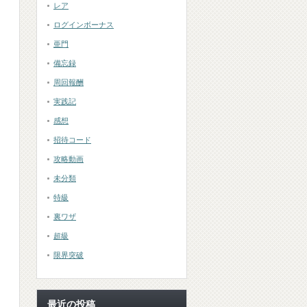
レア
ログインボーナス
亜門
備忘録
周回報酬
実践記
感想
招待コード
攻略動画
未分類
特級
裏ワザ
超級
限界突破
最近の投稿