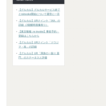
【グルカル】グルカルサービス終了
とreinvoke開始について運営に一言
【グルカル】URクインケ「IXA」の
詳細（3覚醒時画像有り）
【東京喰種 :re invoke】事前予約・
登録はこちらから
【グルカル】URクインケ「ドウジ
マ・改」の詳細
【グルカル】UR「渾身の一振り 亜
門」のステータスと評価
）