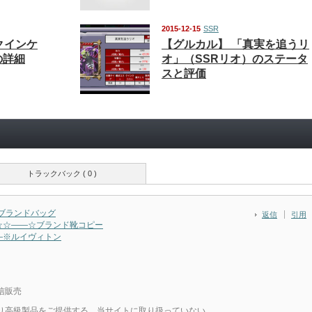
2015-12-15
SSR
クインケ
【グルカル】 「真実を追うリ
の詳細
オ」（SSRリオ）のステータ
スと評価
トラックバック ( 0 )
☆ブランドバッグ
返信
引用
☆☆――☆ブランド靴コピー
―※ルイヴィトン
信販売
り高級製品をご提供する。当サイトに取り扱っていない