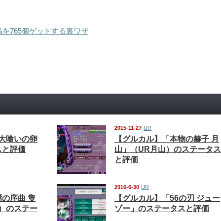
を765個ゲットする裏ワザ
2015-11-27
UR
大喰いの卵
【グルカル】「本物の赫子 月
スと評価
山」（UR月山）のステータス
と評価
2016-6-30
UR
の序曲 隻
【グルカル】「56の刃 ジュー
）のステー
ゾー」のステータスと評価