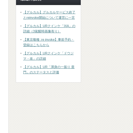
【グルカル】グルカルサービス終了
とreinvoke開始について運営に一言
【グルカル】URクインケ「IXA」の
詳細（3覚醒時画像有り）
【東京喰種 :re invoke】事前予約・
登録はこちらから
【グルカル】URクインケ「ドウジ
マ・改」の詳細
【グルカル】UR「渾身の一振り 亜
門」のステータスと評価