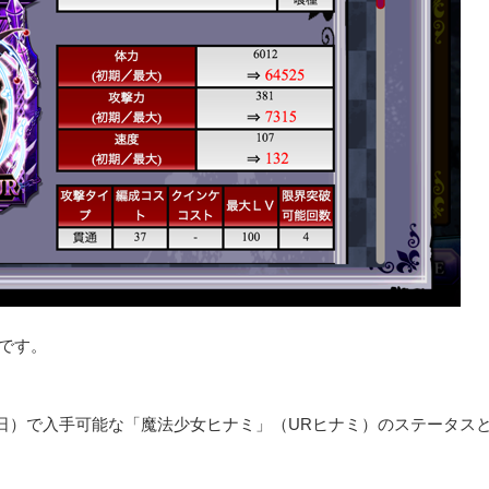
です。
月4日）で入手可能な「魔法少女ヒナミ」（URヒナミ）のステータス