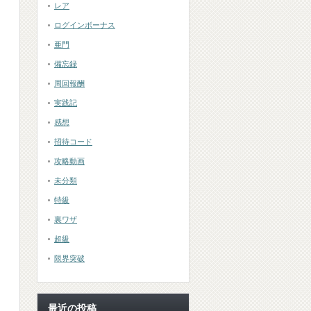
レア
ログインボーナス
亜門
備忘録
周回報酬
実践記
感想
招待コード
攻略動画
未分類
特級
裏ワザ
超級
限界突破
最近の投稿