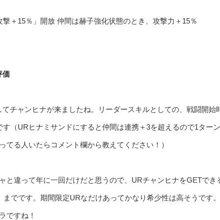
撃＋15％」開放 仲間は赫子強化状態のとき、攻撃力＋15％
評価
してチャンヒナが来ましたね。リーダースキルとしての、戦闘開始
です（URヒナミサンドにすると仲間は連携＋3を超えるので1ター
ってる人いたらコメント欄から教えてください！）
ャと違って年に一回だけだと思うので、URチャンヒナをGETでき
間）までです。期間限定URなだけあってかなり希少性は高そうです
ラですね！