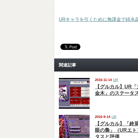
URキャラを引くために無課金で緋水晶
関連記事
2016-11-14
UR
【グルカル】UR「
金木」のステータ
2016-9-14
UR
【グルカル】「終焉
眼の梟」（URエト
タスと評価