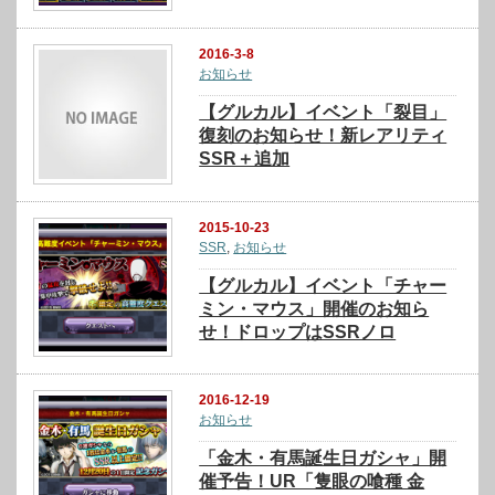
2016-3-8
お知らせ
【グルカル】イベント「裂目」
復刻のお知らせ！新レアリティ
SSR＋追加
2015-10-23
SSR
,
お知らせ
【グルカル】イベント「チャー
ミン・マウス」開催のお知ら
せ！ドロップはSSRノロ
2016-12-19
お知らせ
「金木・有馬誕生日ガシャ」開
催予告！UR「隻眼の喰種 金