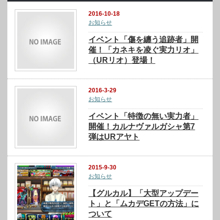
2016-10-18
お知らせ
イベント「傷を纏う追跡者」開
催！「カネキを凌ぐ実力リオ」
（URリオ）登場！
2016-3-29
お知らせ
イベント「特徴の無い実力者」
開催！カルナヴァルガシャ第7
弾はURアヤト
2015-9-30
お知らせ
【グルカル】「大型アップデー
ト」と「ムカデGETの方法」に
ついて