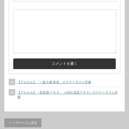
【グルカル】「一振入魂 富良」のステータスと評価
【グルカル】「花見酒 アキラ」（URお花見アキラ）のステータスと評
価
トップページに戻る