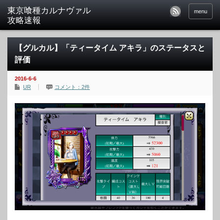
東京喰種カルナヴァル
menu
攻略速報
【グルカル】「ティータイム アキラ」のステータスと
評価
2016-6-6
UR
コメント：2件