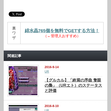
裏
緋水晶765個を無料でGETする方法！
ワ
（←管理人おすすめ）
ザ
関連記事
2016-9-14
UR
【グルカル】「終焉の序曲 隻眼
の梟」（URエト）のステータス
と評価
2016-8-10
UR