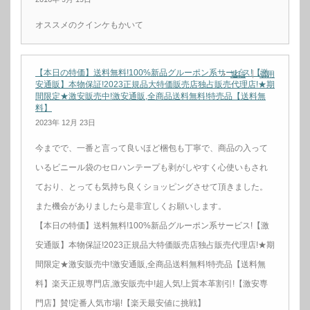
オススメのクインケもかいて
【本日の特価】送料無料!100%新品グルーポン系サービス!【激
返信
引用
安通販】本物保証!2023正規品大特価販売店独占販売代理店!★期
間限定★激安販売中!激安通販,全商品送料無料!特売品【送料無
料】
2023年 12月 23日
今までで、一番と言って良いほど梱包も丁寧で、商品の入って
いるビニール袋のセロハンテープも剥がしやすく心使いもされ
ており、とっても気持ち良くショッピングさせて頂きました。
また機会がありましたら是非宜しくお願いします。
【本日の特価】送料無料!100%新品グルーポン系サービス!【激
安通販】本物保証!2023正規品大特価販売店独占販売代理店!★期
間限定★激安販売中!激安通販,全商品送料無料!特売品【送料無
料】楽天正規専門店,激安販売中!超人気!上質本革割引!【激安専
門店】賛!定番人気市場!【楽天最安値に挑戦】