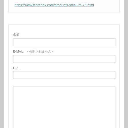
https://www.tentenok.com/products-small-m-75.html
名前
E-MAIL
- 公開されません -
URL