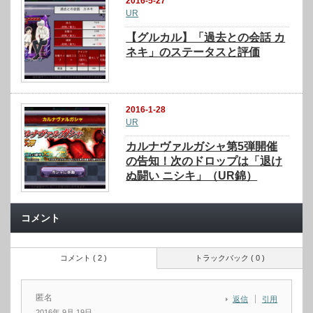
2016-5-27
UR
【グルカル】「過去との会話 カ
ネキ」のステータスと評価
2016-1-28
UR
カルナヴァルガシャ第5弾開催
の告知！次のドロップは「退け
ぬ闘い ニシキ」（UR錦）
コメント
コメント ( 2 )
トラックバック ( 0 )
匿名
返信
引用
2016年 9月 19日