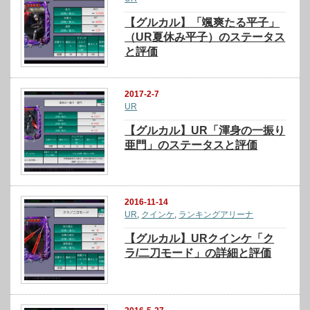
【グルカル】「颯爽たる平子」
（UR夏休み平子）のステータス
と評価
2017-2-7
UR
【グルカル】UR「渾身の一振り
亜門」のステータスと評価
2016-11-14
UR
,
クインケ
,
ランキングアリーナ
【グルカル】URクインケ「ク
ラ/二刀モード」の詳細と評価