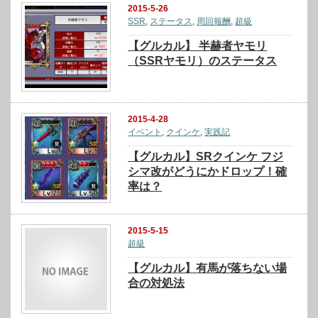
2015-5-26
SSR
,
ステータス
,
周回報酬
,
超級
【グルカル】 半赫者ヤモリ
（SSRヤモリ）のステータス
2015-4-28
イベント
,
クインケ
,
実践記
【グルカル】SRクインケ フジ
シマ改がどうにかドロップ！確
率は？
2015-5-15
超級
【グルカル】有馬が落ちない場
合の対処法