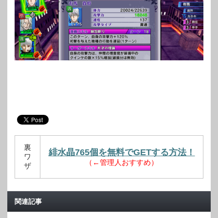
裏
緋水晶765個を無料でGETする方法！
ワ
（←管理人おすすめ）
ザ
関連記事