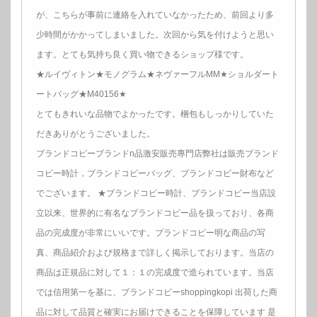
が、こちらが事前に連絡を入れていなかったため、前回より多
少時間がかかってしまいました。次回から気を付けようと思い
ます。とても気持ち良く買い物できるショップ様です。
★ルイヴィトン★モノグラム★ネヴァーフルMM★ショルダート
ートバッグ★M40156★
とてもきれいな品物でよかったです。梱包もしっかりしていた
だきありがとうございました。
ブランドコピーブランドn品激安販売專門店弊社は販売ブランド
コピー時計，ブランドコピーバッグ、ブランドコピー財布など
でございます。 ★ブランドコピー時計、ブランドコピー当店設
立以来、世界的に有名なブランドコピー品を扱っており、各商
品の完成度が非常にいいです。ブランドコピー明な商品の写
真、商品紹介および規格まで詳しく掲示しております。当店の
商品は正規品に対して１：１の完成度で造られています。当店
では信用第一を基に、ブランドコピーshoppingkopi 出荷した商
品に対して品質と確実にお届けできることを保障しています 是