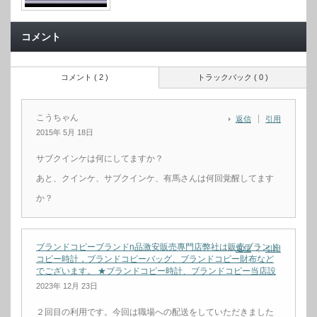
コメント
コメント ( 2 )
トラックバック ( 0 )
こうちゃん
返信
引用
2015年 5月 18日
サブクインケは何にしてますか？
あと、クインケ、サブクインケ、有馬さんは何回覚醒してます
か？
ブランドコピーブランドn品激安販売專門店弊社は販売ブランド
返信
引用
コピー時計，ブランドコピーバッグ、ブランドコピー財布など
でございます。 ★ブランドコピー時計、ブランドコピー当店設
2023年 12月 23日
２回目の利用です。今回は職場への配送をしていただきました