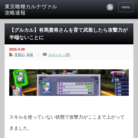
東京喰種カルナヴァル
menu
攻略速報
【グルカル】有馬貴将さんを育て武装したら攻撃力が
半端ないことに
2015-3-29
実践記
,
超級
コメント：2件
スキルを使っていない状態で攻撃力がここまで上がって
きました。