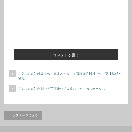
【グルカル】超級イベ「天才と凡人」を有利属性以外でクリア【編成と
感想】
【グルカル】悲劇で入手可能な「大喰いリゼ」のステータス
トップページに戻る