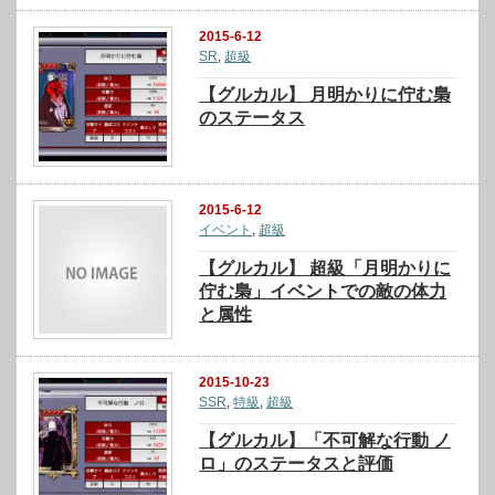
2015-6-12
SR
,
超級
【グルカル】 月明かりに佇む梟
のステータス
2015-6-12
イベント
,
超級
【グルカル】 超級「月明かりに
佇む梟」イベントでの敵の体力
と属性
2015-10-23
SSR
,
特級
,
超級
【グルカル】「不可解な行動 ノ
ロ」のステータスと評価