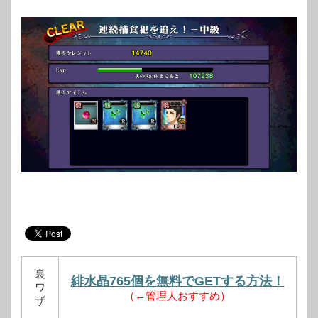
裏
緋水晶765個を無料でGETする方法！
ワ
（←管理人おすすめ）
ザ