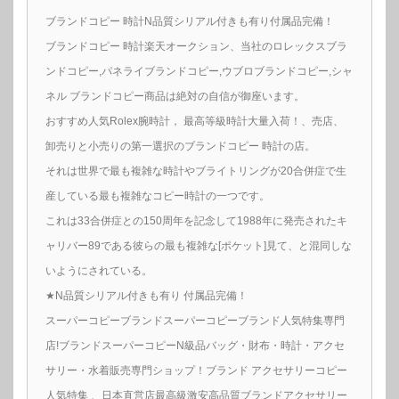
ブランドコピー 時計N品質シリアル付きも有り付属品完備！
ブランドコピー 時計楽天オークション、当社のロレックスブラ
ンドコピー,パネライブランドコピー,ウブロブランドコピー,シャ
ネル ブランドコピー商品は絶対の自信が御座います。
おすすめ人気Rolex腕時計， 最高等級時計大量入荷！、売店、
卸売りと小売りの第一選択のブランドコピー 時計の店。
それは世界で最も複雑な時計やブライトリングが20合併症で生
産している最も複雑なコピー時計の一つです。
これは33合併症との150周年を記念して1988年に発売されたキ
ャリバー89である彼らの最も複雑な[ポケット]見て、と混同しな
いようにされている。
★N品質シリアル付きも有り 付属品完備！
スーパーコピーブランドスーパーコピーブランド人気特集専門
店!ブランドスーパーコピーN級品バッグ・財布・時計・アクセ
サリー・水着販売専門ショップ！ブランド アクセサリーコピー
人気特集 、日本直営店最高級激安高品質ブランドアクセサリー