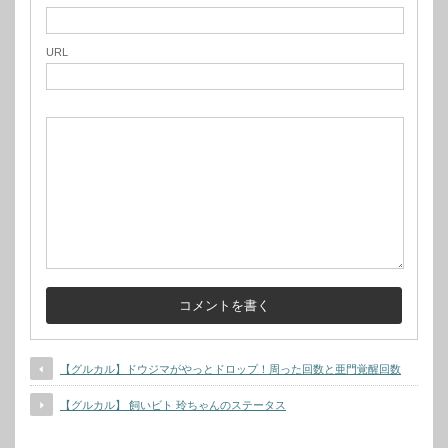
URL
【グルカル】ドウジマがやっとドロップ！周った回数と亜門覚醒回数
【グルカル】 飼いビト 玲ちゃんのステータス