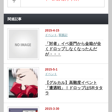
ザ
関連記事
2015-4-15
イベント
,
実践記
「対者」イベ亜門から金箱が全
くドロップしなくなったんだ
が・・・
2015-5-1
イベント
【グルカル】高難度イベント
「遭遇戦」！ドロップはSRタタ
ラ
2015-3-30