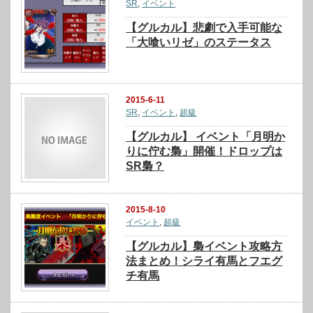
SR
,
イベント
【グルカル】悲劇で入手可能な
「大喰いリゼ」のステータス
2015-6-11
SR
,
イベント
,
超級
【グルカル】 イベント「月明か
りに佇む梟」開催！ドロップは
SR梟？
2015-8-10
イベント
,
超級
【グルカル】梟イベント攻略方
法まとめ！シライ有馬とフエグ
チ有馬