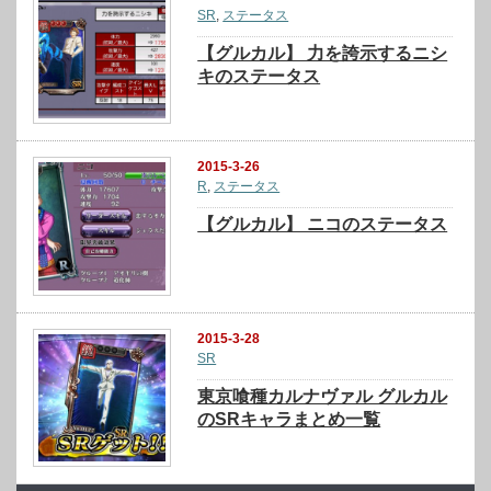
SR
,
ステータス
【グルカル】 力を誇示するニシ
キのステータス
2015-3-26
R
,
ステータス
【グルカル】 ニコのステータス
2015-3-28
SR
東京喰種カルナヴァル グルカル
のSRキャラまとめ一覧