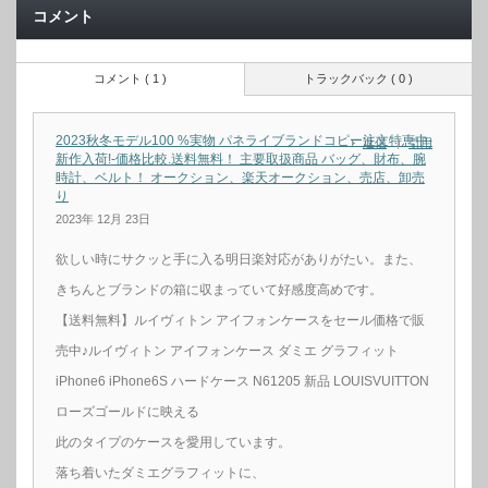
コメント
コメント ( 1 )
トラックバック ( 0 )
2023秋冬モデル100 %実物 パネライブランドコピー注文特恵中-
返信
引用
新作入荷!-価格比較.送料無料！ 主要取扱商品 バッグ、財布、腕
時計、ベルト！ オークション、楽天オークション、売店、卸売
り
2023年 12月 23日
欲しい時にサクッと手に入る明日楽対応がありがたい。また、
きちんとブランドの箱に収まっていて好感度高めです。
【送料無料】ルイヴィトン アイフォンケースをセール価格で販
売中♪ルイヴィトン アイフォンケース ダミエ グラフィット
iPhone6 iPhone6S ハードケース N61205 新品 LOUISVUITTON
ローズゴールドに映える
此のタイプのケースを愛用しています。
落ち着いたダミエグラフィットに、