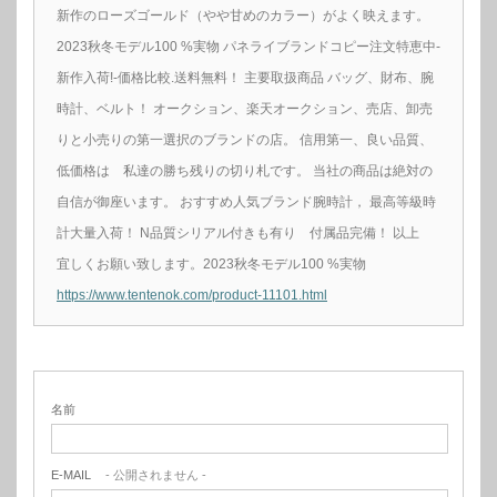
新作のローズゴールド（やや甘めのカラー）がよく映えます。
2023秋冬モデル100 %実物 パネライブランドコピー注文特恵中-
新作入荷!-価格比較.送料無料！ 主要取扱商品 バッグ、財布、腕
時計、ベルト！ オークション、楽天オークション、売店、卸売
りと小売りの第一選択のブランドの店。 信用第一、良い品質、
低価格は 私達の勝ち残りの切り札です。 当社の商品は絶対の
自信が御座います。 おすすめ人気ブランド腕時計， 最高等級時
計大量入荷！ N品質シリアル付きも有り 付属品完備！ 以上
宜しくお願い致します。2023秋冬モデル100 %実物
https://www.tentenok.com/product-11101.html
名前
E-MAIL
- 公開されません -