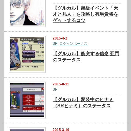
【グルカル】超級イベント「天
才と凡人」を攻略し有馬貴将を
ゲットするコツ
2015-4-2
SR
,
ログインボーナス
【グルカル】衝突する信念 亜門
のステータス
2015-8-11
SR
【グルカル】変装中のヒナミ
（SRヒナミ）のステータス
2015-3-19