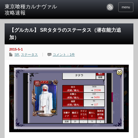
東京喰種カルナヴァル
menu
攻略速報
【グルカル】 SRタタラのステータス（潜在能力追
加）
2015-5-1
SR
,
ステータス
コメント：1件