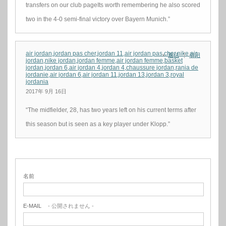
transfers on our club pageIts worth remembering he also scored
two in the 4-0 semi-final victory over Bayern Munich.”
air jordan,jordan pas cher,jordan 11,air jordan pas cher,nike air
返信
引用
jordan,nike jordan,jordan femme,air jordan femme,basket
jordan,jordan 6,air jordan 4,jordan 4,chaussure jordan,rania de
jordanie,air jordan 6,air jordan 11,jordan 13,jordan 3,royal
jordania
2017年 9月 16日
“The midfielder, 28, has two years left on his current terms after
this season but is seen as a key player under Klopp.”
名前
E-MAIL
- 公開されません -