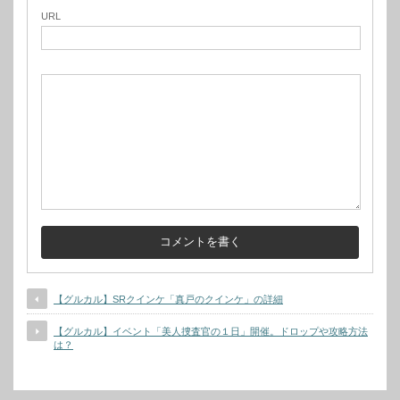
URL
【グルカル】SRクインケ「真戸のクインケ」の詳細
【グルカル】イベント「美人捜査官の１日」開催。ドロップや攻略方法
は？