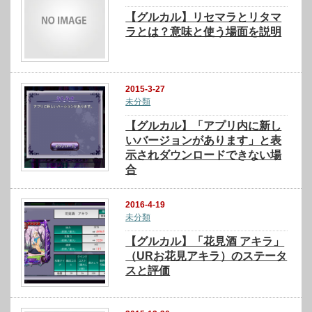
【グルカル】リセマラとリタマ
ラとは？意味と使う場面を説明
2015-3-27
未分類
【グルカル】「アプリ内に新し
いバージョンがあります」と表
示されダウンロードできない場
合
2016-4-19
未分類
【グルカル】「花見酒 アキラ」
（URお花見アキラ）のステータ
スと評価