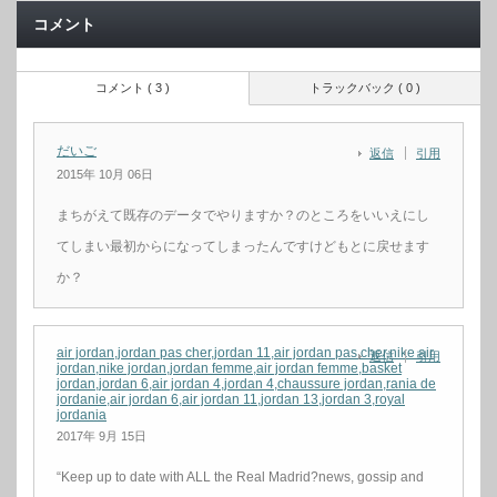
コメント
コメント ( 3 )
トラックバック ( 0 )
だいご
返信
引用
2015年 10月 06日
まちがえて既存のデータでやりますか？のところをいいえにし
てしまい最初からになってしまったんですけどもとに戻せます
か？
air jordan,jordan pas cher,jordan 11,air jordan pas cher,nike air
返信
引用
jordan,nike jordan,jordan femme,air jordan femme,basket
jordan,jordan 6,air jordan 4,jordan 4,chaussure jordan,rania de
jordanie,air jordan 6,air jordan 11,jordan 13,jordan 3,royal
jordania
2017年 9月 15日
“Keep up to date with ALL the Real Madrid?news, gossip and