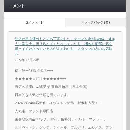
コメント
コメント ( 1 )
トラックバック ( 0 )
発送が早く梱包もとても丁寧でした。テープを剥がしやすいよ
返信
引用
うに端を少し折り込んでくださっていたり、梱包も細部に気を
遣ってくださっているのがよくわかり、スタッフの方のお気持
ち
2023年 12月 23日
信用第一/正規取扱店≡≡≡
★★★★★大注目★★★★★≡≡≡
当店の承諾に→誠実 信用 送料無料（日本全国)
日本的な人気と信頼を得ています。
2024-2024年最新作ルイヴィトン新品、新素材入荷！ ！
人気唯一ブランド専門店
主要取扱商品:バッグ、財布、腕時計、ベルト、マフラー 。
ルイヴィトン、グッチ、シャネル、ブルガリ、エルメス、プラ