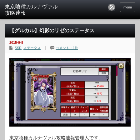
東京喰種カルナヴァル
menu
攻略速報
【グルカル】幻影のリゼのステータス
2015-9-8
SSR
,
ステータス
コメント：1件
東京喰種カルナヴァル攻略速報管理人です。