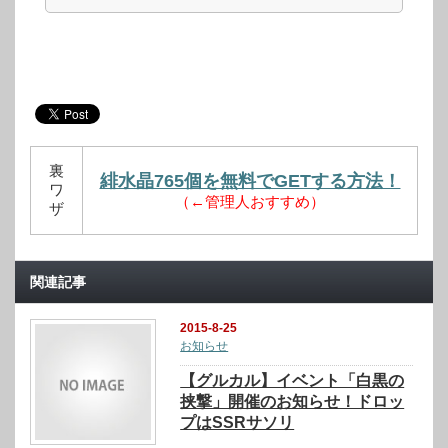
裏
緋水晶765個を無料でGETする方法！
ワ
（←管理人おすすめ）
ザ
関連記事
2015-8-25
お知らせ
【グルカル】イベント「白黒の
挟撃」開催のお知らせ！ドロッ
プはSSRサソリ