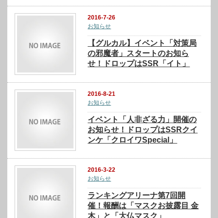
2016-7-26
お知らせ
【グルカル】イベント「対策局
の邪魔者」スタートのお知ら
せ！ドロップはSSR「イト」
2016-8-21
お知らせ
イベント「人非ざる力」開催の
お知らせ！ドロップはSSRクイ
ンケ「クロイワSpecial」
2016-3-22
お知らせ
ランキングアリーナ第7回開
催！報酬は「マスクお披露目 金
木」と「大仏マスク」