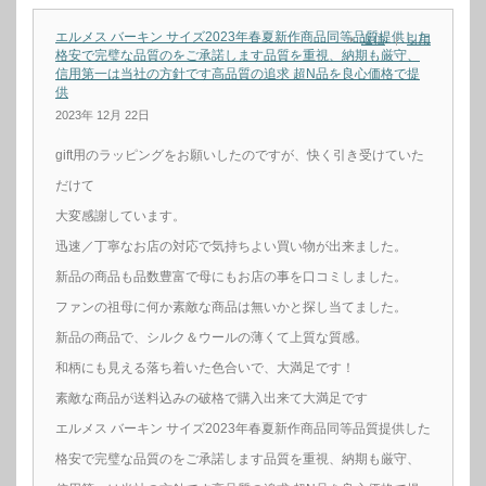
エルメス バーキン サイズ2023年春夏新作商品同等品質提供した
返信
引用
格安で完璧な品質のをご承諾します品質を重視、納期も厳守、
信用第一は当社の方針です高品質の追求 超N品を良心価格で提
供
2023年 12月 22日
gift用のラッピングをお願いしたのですが、快く引き受けていた
だけて
大変感謝しています。
迅速／丁寧なお店の対応で気持ちよい買い物が出来ました。
新品の商品も品数豊富で母にもお店の事を口コミしました。
ファンの祖母に何か素敵な商品は無いかと探し当てました。
新品の商品で、シルク＆ウールの薄くて上質な質感。
和柄にも見える落ち着いた色合いで、大満足です！
素敵な商品が送料込みの破格で購入出来て大満足です
エルメス バーキン サイズ2023年春夏新作商品同等品質提供した
格安で完璧な品質のをご承諾します品質を重視、納期も厳守、